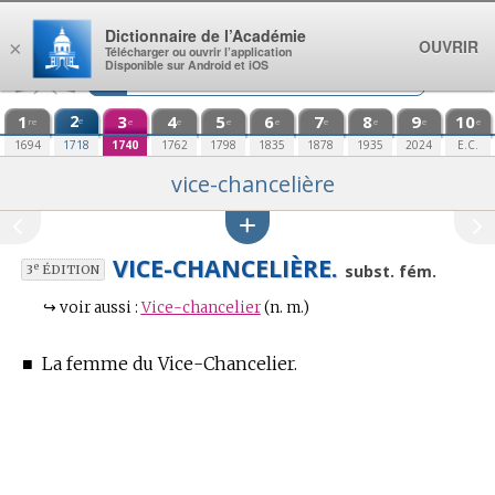
Aller au contenu
Dictionnaire de l’Académie
OUVRIR
×
Télécharger ou ouvrir l’application
Disponible sur Android et iOS
1
2
3
4
5
6
7
8
9
10
e
re
e
e
e
e
e
e
e
e
1694
1718
1740
1762
1798
1835
1878
1935
2024
E.C.
vice-chancelière
VICE-CHANCELIÈRE.
e
subst. fém.
3
ÉDITION
↪
voir aussi :
Vice-chancelier
(n. m.)
■
La femme du Vice-Chancelier.