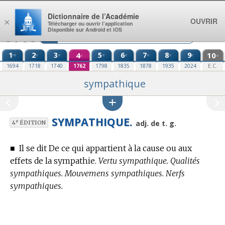
Aller au contenu
Dictionnaire de l’Académie
OUVRIR
×
Télécharger ou ouvrir l’application
Disponible sur Android et iOS
1
2
3
4
5
6
7
8
9
10
re
e
e
e
e
e
e
e
e
e
1694
1718
1740
1762
1798
1835
1878
1935
2024
E.C.
sympathique
SYMPATHIQUE.
e
adj. de t. g.
4
ÉDITION
■
Il se dit De ce qui appartient à la cause ou aux
effets de la sympathie.
Vertu sympathique. Qualités
sympathiques. Mouvemens sympathiques. Nerfs
sympathiques.