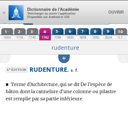
Aller au contenu
Dictionnaire de l’Académie
OUVRIR
×
Télécharger ou ouvrir l’application
Disponible sur Android et iOS
1
2
3
4
5
6
7
8
9
10
e
e
e
e
e
re
e
e
e
e
1694
1718
1740
1762
1798
1835
1878
1935
2024
E.C.
rudenture
RUDENTURE.
e
s. f.
4
ÉDITION
■
Terme d’Architecture,
qui se dit De l’espèce de
bâton dont la cannelure d’une colonne ou pilastre
est remplie par sa partie inférieure.