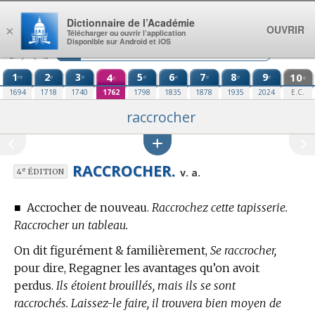
Aller au contenu
Dictionnaire de l’Académie
OUVRIR
×
Télécharger ou ouvrir l’application
Disponible sur Android et iOS
1
2
3
4
5
6
7
8
9
10
re
e
e
e
e
e
e
e
e
e
1694
1718
1740
1762
1798
1835
1878
1935
2024
E.C.
raccrocher
RACCROCHER.
e
v. a.
4
ÉDITION
■
Accrocher de nouveau.
Raccrochez cette tapisserie.
Raccrocher un tableau.
On dit figurément & familièrement,
Se raccrocher,
pour dire, Regagner les avantages qu’on avoit
perdus.
Ils étoient brouillés, mais ils se sont
raccrochés. Laissez-le faire, il trouvera bien moyen de