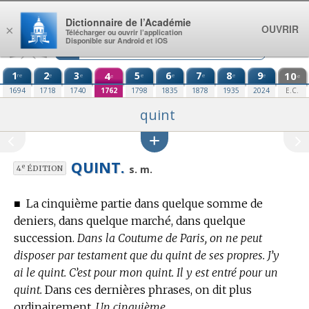
Aller au contenu
Dictionnaire de l’Académie
OUVRIR
×
Télécharger ou ouvrir l’application
Disponible sur Android et iOS
1
2
3
4
5
6
7
8
9
10
re
e
e
e
e
e
e
e
e
e
1694
1718
1740
1762
1798
1835
1878
1935
2024
E.C.
quint
QUINT.
e
s. m.
4
ÉDITION
■
La cinquième partie dans quelque somme de
deniers, dans quelque marché, dans quelque
succession.
Dans la Coutume de Paris, on ne peut
disposer par testament que du quint de ses propres. J’y
ai le quint. C’est pour mon quint. Il y est entré pour un
quint.
Dans ces dernières phrases, on dit plus
ordinairement,
Un cinquième.