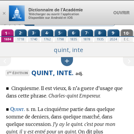
Aller au contenu
Dictionnaire de l’Académie
OUVRIR
×
Télécharger ou ouvrir l’application
Disponible sur Android et iOS
1
2
3
4
5
6
7
8
9
10
e
e
e
e
e
e
e
e
re
e
1694
1718
1740
1762
1798
1835
1878
1935
2024
E.C.
quint, inte
QUINT, INTE.
re
adj.
1
ÉDITION
■
Cinquiesme. Il est vieux, & n’a guere d’usage que
dans cette phrase.
Charles-quint Empereur.
Quint.
■
s. m. La cinquiéme partie dans quelque
somme de deniers, dans quelque marché, dans
quelque succession.
J’y ay le quint. c’est pour mon
quint. il y est entré pour un quint.
On dit plus