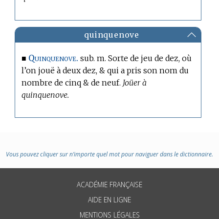
quinquenove
Quinquenove.
■
sub. m. Sorte de jeu de dez, où
l’on jouë à deux dez, & qui a pris son nom du
nombre de cinq & de neuf.
Joüer à
quinquenove.
Vous pouvez cliquer sur n’importe quel mot pour naviguer dans le dictionnaire.
ACADÉMIE FRANÇAISE
AIDE EN LIGNE
MENTIONS LÉGALES