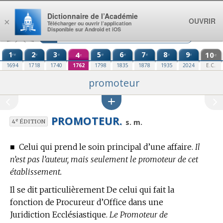
Aller au contenu
Dictionnaire de l’Académie
OUVRIR
×
Télécharger ou ouvrir l’application
Disponible sur Android et iOS
1
2
3
4
5
6
7
8
9
10
re
e
e
e
e
e
e
e
e
e
1694
1718
1740
1762
1798
1835
1878
1935
2024
E.C.
promoteur
PROMOTEUR.
e
s. m.
4
ÉDITION
■
Celui qui prend le soin principal d’une affaire.
Il
n’est pas l’auteur, mais seulement le promoteur de cet
établissement.
Il se dit particulièrement De celui qui fait la
fonction de Procureur d’Office dans une
Juridiction Ecclésiastique.
Le Promoteur de