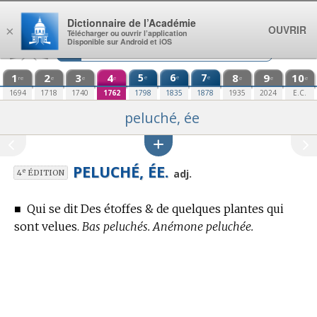
Aller au contenu
Dictionnaire de l’Académie
OUVRIR
×
Télécharger ou ouvrir l’application
Disponible sur Android et iOS
1
2
3
4
5
6
7
8
9
10
e
e
e
re
e
e
e
e
e
e
1694
1718
1740
1762
1798
1835
1878
1935
2024
E.C.
peluché, ée
PELUCHÉ, ÉE.
e
adj.
4
ÉDITION
■
Qui se dit Des étoffes & de quelques plantes qui
sont velues.
Bas peluchés. Anémone peluchée.