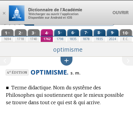
Aller au contenu
Dictionnaire de l’Académie
OUVRIR
×
Télécharger ou ouvrir l’application
Disponible sur Android et iOS
1
2
3
4
5
6
7
8
9
10
e
e
e
e
e
re
e
e
e
e
1694
1718
1740
1762
1798
1835
1878
1935
2024
E.C.
optimisme
OPTIMISME.
e
s. m.
4
ÉDITION
■
Terme didactique.
Nom du systême des
Philosophes qui soutiennent que le mieux possible
se trouve dans tout ce qui est & qui arrive.