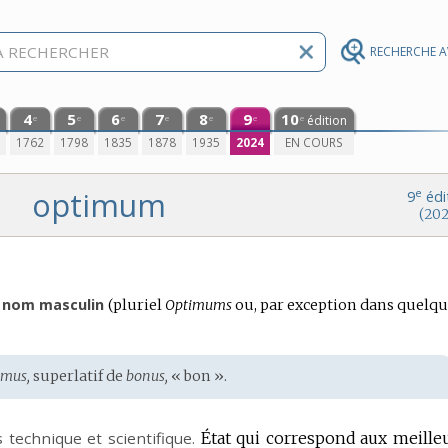
RECHERCHE 
4
5
6
7
8
9
10
édition
e
e
e
e
e
e
e
0
1762
1798
1835
1878
1935
2024
EN COURS
optimum
e
9
édi
(202
nom masculin
(
pluriel
Optimums
ou, par exception dans quelqu
imus,
superlatif de
bonus,
« bon ».
technique et scientifique.
État qui correspond aux meille