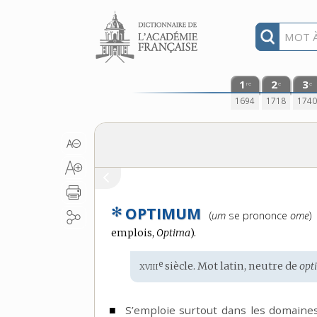
Aller au contenu
1
2
3
re
e
e
1694
1718
174
✻
OPTIMUM
Prononciation
(
um
se prononce
ome
)
:
emplois,
Optima
).
xviii
e
Étymologie
siècle. Mot
latin
, neutre de
opt
:
■
S’emploie surtout dans les domaines 