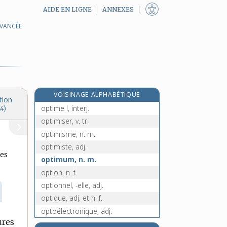
AIDE EN LIGNE
ANNEXES
AVANCÉE
e
opsigone, adj.
[4
édition]
optatif, -ive, adj.
opter, v. intr.
opticien, -ienne, n.
optimal, -ale, adj.
VOISINAGE ALPHABÉTIQUE
optimates, n. m. pl.
tion
optime !, interj.
4)
optimiser, v. tr.
optimisme, n. m.
optimiste, adj.
es
optimum, n. m.
option, n. f.
optionnel, -elle, adj.
optique, adj. et n. f.
optoélectronique, adj.
ures
optomètre, n. m.