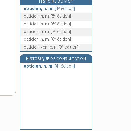
HISTOIRE DU MOT
optimiste, adj.
e
opticien, n. m.
[4
édition]
optimum, n. m.
e
opticien, n. m.
[5
édition]
option, n. f.
e
opticien, n. m.
[6
édition]
optionnel, -elle, adj.
e
opticien, n. m.
[7
édition]
e
opticien, n. m.
[8
édition]
e
opticien, -ienne, n.
[9
édition]
HISTORIQUE DE CONSULTATION
e
opticien, n. m.
[4
édition]