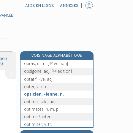
AIDE EN LIGNE
ANNEXES
AVANCÉE
oppresser, v. tr.
oppresseur, n. m.
oppressif, -ive, adj.
oppression, n. f.
opprimer, v. tr.
VOISINAGE ALPHABÉTIQUE
opprobre, n. m.
tion
e
opras, n. m.
[4
édition]
2)
e
opsigone, adj.
[4
édition]
optatif, -ive, adj.
opter, v. intr.
opticien, -ienne, n.
optimal, -ale, adj.
optimates, n. m. pl.
optime !, interj.
optimiser, v. tr.
optimisme, n. m.