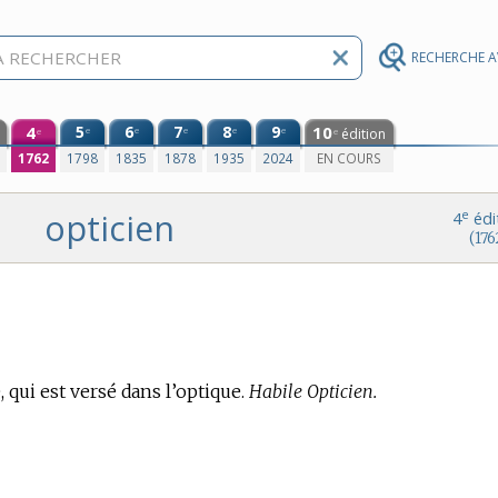
RECHERCHE 
4
5
6
7
8
9
10
e
e
e
e
e
édition
e
e
0
1762
1798
1835
1878
1935
2024
EN COURS
opticien
e
4
édi
(176
, qui est versé dans l’optique.
Habile Opticien.