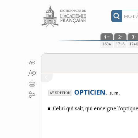
Aller au contenu
1
2
3
re
e
e
1694
1718
174
OPTICIEN.
e
s. m.
4
ÉDITION
■
Celui qui sait, qui enseigne l’optique