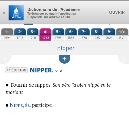
Aller au contenu
Dictionnaire de l’Académie
OUVRIR
×
Télécharger ou ouvrir l’application
Disponible sur Android et iOS
1
2
3
4
5
6
7
8
9
10
e
e
e
e
e
e
e
re
e
e
1694
1718
1740
1762
1798
1835
1878
1935
2024
E.C.
nipper
NIPPER.
e
v. a.
4
ÉDITION
■
Fournir de nippes.
Son père l’a bien nippé en le
mariant.
Nippé, ée.
■
participe.