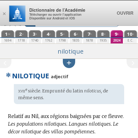
Aller au contenu
Dictionnaire de l’Académie
OUVRIR
×
Télécharger ou ouvrir l’application
Disponible sur Android et iOS
1
2
3
4
5
6
7
8
9
10
re
e
e
e
e
e
e
e
e
e
1694
1718
1740
1762
1798
1835
1878
1935
2024
E.C.
nilotique
✻
NILOTIQUE
adjectif
xvii
e
Étymologie
siècle. Emprunté du
latin
niloticus,
de
:
même sens.
Relatif au Nil, aux régions baignées par ce fleuve.
Les populations nilotiques.
Langues nilotiques.
Le
décor nilotique des villas pompéiennes.