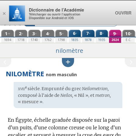
Aller au contenu
Dictionnaire de l’Académie
OUVRIR
×
Télécharger ou ouvrir l’application
Disponible sur Android et iOS
1
2
3
4
5
6
7
8
9
10
e
e
e
re
e
e
e
e
e
e
1694
1718
1740
1762
1798
1835
1878
1935
2024
E.C.
nilomètre
NILOMÈTRE
nom masculin
xvii
e
Étymologie
siècle. Emprunté du
grec
Neilometrion,
:
composé à l’aide de
Neilos,
« Nil », et
metron,
« mesure ».
En Égypte, échelle graduée disposée sur la paroi
d’un puits, d’une colonne creuse ou le long d’un
escalier, et servant à mesurer la crue des eaux du