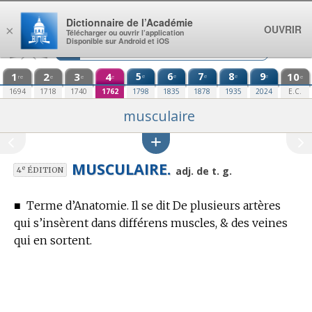
Aller au contenu
Dictionnaire de l’Académie
OUVRIR
×
Télécharger ou ouvrir l’application
Disponible sur Android et iOS
1
2
3
4
5
6
7
8
9
10
e
e
e
e
e
re
e
e
e
e
1694
1718
1740
1762
1798
1835
1878
1935
2024
E.C.
musculaire
MUSCULAIRE.
e
adj. de t. g.
4
ÉDITION
■
Terme d’Anatomie.
Il se dit De plusieurs artères
qui s’insèrent dans différens muscles, & des veines
qui en sortent.