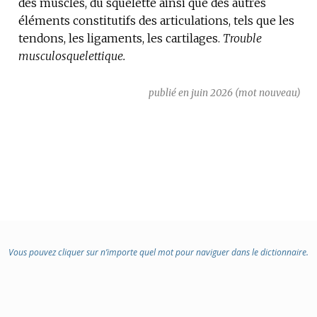
des muscles, du squelette ainsi que des autres
DOMAINE
éléments constitutifs des articulations, tels que les
:
tendons, les ligaments, les cartilages.
Trouble
musculosquelettique.
publié en juin 2026 (mot nouveau)
Vous pouvez cliquer sur n’importe quel mot pour naviguer dans le dictionnaire.