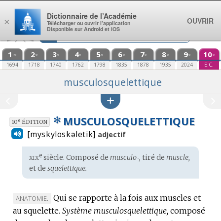
Aller au contenu
Dictionnaire de l’Académie
OUVRIR
×
Télécharger ou ouvrir l’application
Disponible sur Android et iOS
1
2
3
4
5
6
7
8
9
10
re
e
e
e
e
e
e
e
e
e
1694
1718
1740
1762
1798
1835
1878
1935
2024
E.C.
musculosquelettique
✻
MUSCULOSQUELETTIQUE
e
10
ÉDITION
[myskyloskəletik]
adjectif
xix
e
Étymologie
siècle. Composé de
musculo‑,
tiré de
muscle,
:
et de
squelettique.
Qui se rapporte à la fois aux muscles et
MARQUE
ANATOMIE.
au squelette.
DE
Système musculosquelettique,
composé