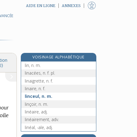
AIDE EN LIGNE
ANNEXES
AVANCÉE
limousinage, n. m.
limousine, n. f.
limpide, adj.
limpidité, n. f.
limule, n. m.
VOISINAGE ALPHABÉTIQUE
limure, n. f.
tion
lin, n. m.
2)
linacées, n. f. pl.
linaigrette, n. f.
linaire, n. f.
linceul, n. m.
linçoir, n. m.
pour
linéaire, adj.
oile
linéairement, adv.
linéal, -ale, adj.
linéament, n. m.