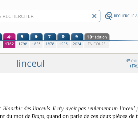
RECHERCHE 
4
5
6
7
8
9
10
e
e
e
e
e
édition
e
e
0
1762
1798
1835
1878
1935
2024
EN COURS
linceul
e
4
édi
(176
.
Blanchir des linceuls. Il n’y avoit pas seulement un linceul 
ent du mot de
Draps,
quand on parle de ces deux pièces de t