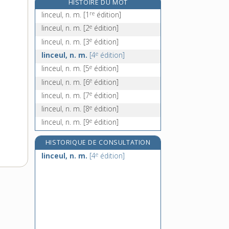
HISTOIRE DU MOT
linéarité, n. f.
re
linceul, n. m.
[1
édition]
linées, n. f. pl.
e
linceul, n. m.
[2
édition]
linge, n. m.
e
linceul, n. m.
[3
édition]
linger, -ère, n.
e
linceul, n. m.
[4
édition]
e
linceul, n. m.
[5
édition]
e
linceul, n. m.
[6
édition]
e
linceul, n. m.
[7
édition]
e
linceul, n. m.
[8
édition]
e
linceul, n. m.
[9
édition]
HISTORIQUE DE CONSULTATION
e
linceul, n. m.
[4
édition]