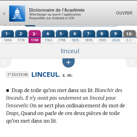
Aller au contenu
Dictionnaire de l’Académie
OUVRIR
×
Télécharger ou ouvrir l’application
Disponible sur Android et iOS
1
2
3
4
5
6
7
8
9
10
re
e
e
e
e
e
e
e
e
e
1694
1718
1740
1762
1798
1835
1878
1935
2024
E.C.
linceul
LINCEUL.
e
s. m.
3
ÉDITION
■
Drap de toile qu’on met dans un lit.
Blanchir des
linceuls. Il n’y avoit pas seulement un linceul pour
l’ensevelir.
On se sert plus ordinairement du mot de
Draps,
Quand on parle de ces deux pièces de toile
qu’on met dans un lit.