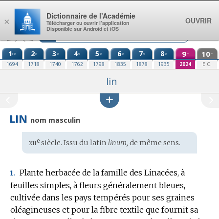
Aller au contenu
Dictionnaire de l’Académie
OUVRIR
×
Télécharger ou ouvrir l’application
Disponible sur Android et iOS
1
2
3
4
5
6
7
8
9
10
re
e
e
e
e
e
e
e
e
e
1694
1718
1740
1762
1798
1835
1878
1935
2024
E.C.
lin
LIN
nom masculin
xii
e
Étymologie
siècle. Issu du
latin
linum,
de même sens.
:
Plante herbacée de la famille des Linacées, à
1.
feuilles simples, à fleurs généralement bleues,
cultivée dans les pays tempérés pour ses graines
oléagineuses et pour la fibre textile que fournit sa