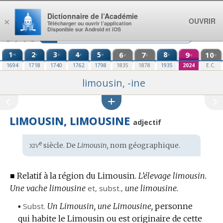
Aller au contenu
Dictionnaire de l’Académie
OUVRIR
×
Télécharger ou ouvrir l’application
Disponible sur Android et iOS
1
2
3
4
5
6
7
8
9
10
re
e
e
e
e
e
e
e
e
e
1694
1718
1740
1762
1798
1835
1878
1935
2024
E.C.
limousin, -ine
LIMOUSIN, LIMOUSINE
adjectif
xiv
e
Étymologie
siècle. De
Limousin,
nom géographique
.
:
■
Relatif à la région du Limousin.
L’élevage limousin.
Une vache limousine
et,
subst.
,
une limousine.
▪
Subst.
Un Limousin, une Limousine,
personne
qui habite le Limousin ou est originaire de cette