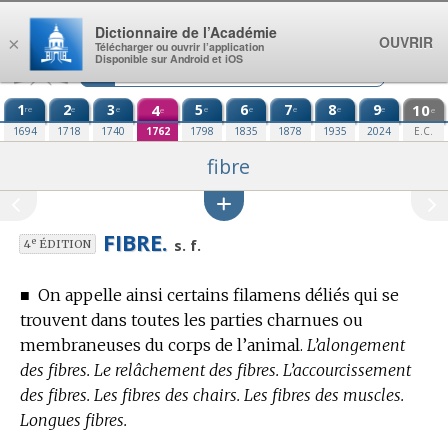
Aller au contenu
Dictionnaire de l’Académie
OUVRIR
×
Télécharger ou ouvrir l’application
Disponible sur Android et iOS
1
2
3
4
5
6
7
8
9
10
re
e
e
e
e
e
e
e
e
e
1694
1718
1740
1762
1798
1835
1878
1935
2024
E.C.
fibre
FIBRE.
e
s. f.
4
ÉDITION
■
On appelle ainsi certains filamens déliés qui se
trouvent dans toutes les parties charnues ou
membraneuses du corps de l’animal.
L’alongement
des fibres. Le relâchement des fibres. L’accourcissement
des fibres. Les fibres des chairs. Les fibres des muscles.
Longues fibres.