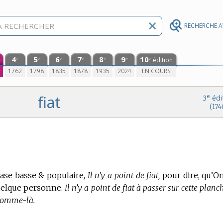
RECHERCHE 
4
5
6
7
8
9
10
édition
e
e
e
e
e
e
e
0
1762
1798
1835
1878
1935
2024
EN COURS
fiat
e
3
édi
(174
rase basse & populaire,
Il n’y a point de fiat,
pour dire, qu’O
quelque personne.
Il n’y a point de fiat à passer sur cette planch
 homme-là.