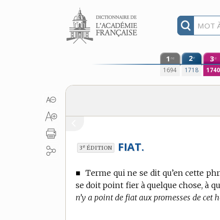
Aller au contenu
1
2
3
e
re
e
1694
1718
174
FIAT.
e
3
ÉDITION
■
Terme qui ne se dit qu’en cette ph
se doit point fier à quelque chose, à 
n’y a point de fiat aux promesses de cet