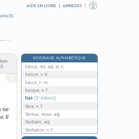
AIDE EN LIGNE
ANNEXES
AVANCÉE
fi !, interj.
fiabilité, n. f.
fiable, adj.
fiacre, n. m.
fiançailles, n. f. pl.
re
VOISINAGE ALPHABÉTIQUE
fiance, n. m.
[1
édition]
tion
fiancé, -ée, adj. et n.
0)
fiancer, v. tr.
fiasco, n. m.
fiasque, n. f.
e
fiat
[3
édition]
fibre, n. f.
n ne
fibreux, -euse, adj.
e. Il
fibrillaire, adj.
fibrillation, n. f.
fibrille, n. f.