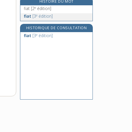
HISTOIRE DU MOT
fibrine, n. f.
e
fiat
[2
édition]
fibrinogène, n. m.
e
fiat
[3
édition]
fibrinolyse, n. f.
HISTORIQUE DE CONSULTATION
fibro-, préf.
e
fiat
[3
édition]