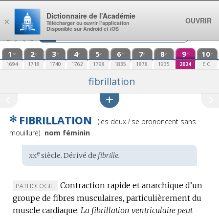
Aller au contenu
Dictionnaire de l’Académie
OUVRIR
×
Télécharger ou ouvrir l’application
Disponible sur Android et iOS
1
2
3
4
5
6
7
8
9
10
re
e
e
e
e
e
e
e
e
e
1694
1718
1740
1762
1798
1835
1878
1935
2024
E.C.
fibrillation
✻
FIBRILLATION
Prononciation
(les deux
l
se prononcent sans
:
mouillure)
nom féminin
xx
e
Étymologie
siècle. Dérivé de
fibrille.
:
Contraction rapide et anarchique d’un
MARQUE
PATHOLOGIE.
groupe de fibres musculaires, particulièrement du
DE
muscle cardiaque.
DOMAINE
La fibrillation ventriculaire peut