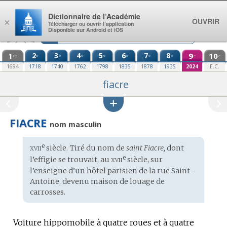
Aller au contenu
Dictionnaire de l’Académie
OUVRIR
×
Télécharger ou ouvrir l’application
Disponible sur Android et iOS
1
2
3
4
5
6
7
8
9
10
e
e
e
e
e
e
e
re
e
e
1694
1718
1740
1762
1798
1835
1878
1935
2024
E.C.
fiacre
FIACRE
nom masculin
xvii
e
Étymologie
siècle. Tiré du
nom
de
saint Fiacre,
dont
:
xvii
e
l’effigie se trouvait, au
siècle, sur
l’enseigne d’un hôtel parisien de la rue Saint-
Antoine, devenu maison de louage de
carrosses.
Voiture hippomobile à quatre roues et à quatre