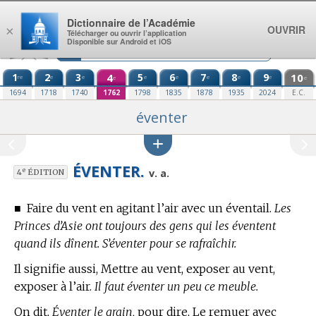
Aller au contenu
Dictionnaire de l’Académie
OUVRIR
×
Télécharger ou ouvrir l’application
Disponible sur Android et iOS
1
2
3
4
5
6
7
8
9
10
re
e
e
e
e
e
e
e
e
e
1694
1718
1740
1762
1798
1835
1878
1935
2024
E.C.
éventer
ÉVENTER.
e
v. a.
4
ÉDITION
■
Faire du vent en agitant l’air avec un éventail.
Les
Princes d’Asie ont toujours des gens qui les éventent
quand ils dînent. S’éventer pour se rafraîchir.
Il signifie aussi, Mettre au vent, exposer au vent,
exposer à l’air.
Il faut éventer un peu ce meuble.
On dit,
Éventer le grain,
pour dire, Le remuer avec