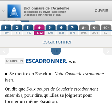
Aller au contenu
Dictionnaire de l’Académie
OUVRIR
×
Télécharger ou ouvrir l’application
Disponible sur Android et iOS
1
2
3
4
5
6
7
8
9
10
re
e
e
e
e
e
e
e
e
e
1694
1718
1740
1762
1798
1835
1878
1935
2024
E.C.
escadronner
ESCADRONNER.
e
v. n.
4
ÉDITION
■
Se mettre en Escadron.
Notre Cavalerie escadronne
bien.
On dit, que
Deux troupes de Cavalerie escadronnent
ensemble,
pour dire, qu’Elles se joignent pour
former un même Escadron.