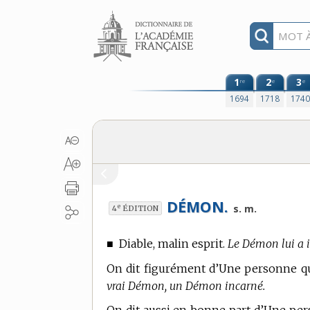
Aller au contenu
1
2
3
re
e
e
1694
1718
174
DÉMON.
e
s. m.
4
ÉDITION
■
Diable, malin esprit.
Le Démon lui a i
On dit figurément d’Une personne qui
vrai Démon, un Démon incarné.