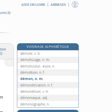
AIDE EN LIGNE
ANNEXES
AVANCÉE
démodé, -ée, adj.
démoder (se), v. pron.
démographe, n.
démographie, n. f.
démographique, adj.
VOISINAGE ALPHABÉTIQUE
demoiselle, n. f.
tion
démolir, v. tr.
2)
démolissage, n. m.
démolisseur, -euse, n.
démolition, n. f.
démon, n. m.
démonétisation, n. f.
démonétiser, v. tr.
un
démoniaque, adj.
démonographe, n.
démonographie, n. f.