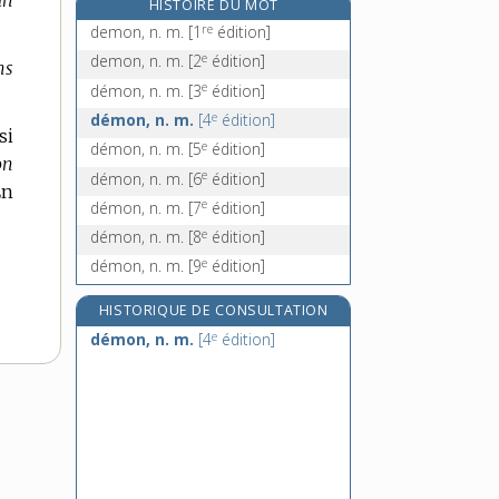
un
HISTOIRE DU MOT
démonologie, n. f.
re
demon, n. m.
[1
édition]
démonomanie, n. f.
e
demon, n. m.
[2
édition]
ns
démonstrateur, -trice, n.
e
démon, n. m.
[3
édition]
démonstratif, -ive, adj.
e
démon, n. m.
[4
édition]
si
e
démon, n. m.
[5
édition]
on
e
démon, n. m.
[6
édition]
n
e
démon, n. m.
[7
édition]
e
démon, n. m.
[8
édition]
e
démon, n. m.
[9
édition]
HISTORIQUE DE CONSULTATION
e
démon, n. m.
[4
édition]