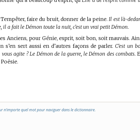
onne qui a beaucoup d’esprit, qu’
Elle a de l’esprit comme 
 Tempêter, faire du bruit, donner de la peine.
Il est là-deda
, il a fait le Démon toute la nuit, c’est un vrai petit Démon.
es Anciens, pour Génie, esprit, soit bon, soit mauvais. Ain
 s’en sert aussi en d’autres façons de parler.
C’est un b
 vous agite ? Le Démon de la guerre, le Démon des combats.
E
 Poësie.
ur n’importe quel mot pour naviguer dans le dictionnaire.