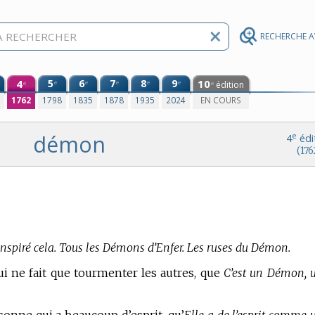
RECHERCHE 
4
5
6
7
8
9
10
e
e
e
e
e
édition
e
e
0
1762
1798
1835
1878
1935
2024
EN COURS
démon
e
4
édi
(176
nspiré cela. Tous les Démons d’Enfer. Les ruses du Démon.
 ne fait que tourmenter les autres, que
C’est un Démon, 