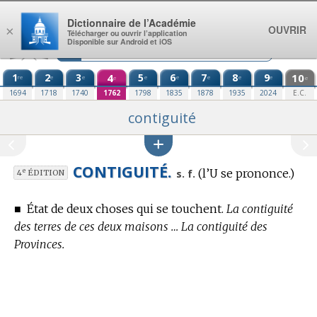
Aller au contenu
Dictionnaire de l’Académie
OUVRIR
×
Télécharger ou ouvrir l’application
Disponible sur Android et iOS
1
2
3
4
5
6
7
8
9
10
re
e
e
e
e
e
e
e
e
e
1694
1718
1740
1762
1798
1835
1878
1935
2024
E.C.
contiguité
CONTIGUITÉ.
(l’U se prononce.)
e
s. f.
4
ÉDITION
■
État de deux choses qui se touchent.
La contiguité
des terres de ces deux maisons … La contiguité des
Provinces.