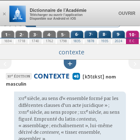
Aller au contenu
Dictionnaire de l’Académie
OUVRIR
×
Télécharger ou ouvrir l’application
Disponible sur Android et iOS
1
2
3
4
5
6
7
8
9
10
e
e
e
e
re
e
e
e
e
e
1694
1718
1740
1762
1798
1835
1878
1935
2024
E.C.
contexte
CONTEXTE
[kɔ̃tɛkst]
e
nom
10
ÉDITION
masculin
xvi
e
Étymologie
siècle, au sens d’« ensemble formé par les
:
différentes clauses d’un acte juridique » ;
xviii
xix
e
e
siècle, au sens propre ;
siècle, au sens
figuré. Emprunté du
latin
contextus,
« assemblage ; enchaînement », lui-même
dérivé de
contexere,
« tisser ensemble,
assembler ».