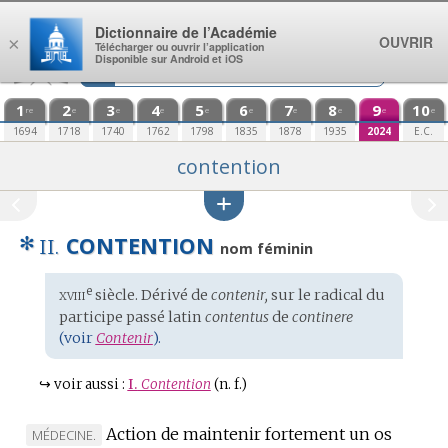
Aller au contenu
Dictionnaire de l’Académie
OUVRIR
×
Télécharger ou ouvrir l’application
Disponible sur Android et iOS
1
2
3
4
5
6
7
8
9
10
re
e
e
e
e
e
e
e
e
e
1694
1718
1740
1762
1798
1835
1878
1935
2024
E.C.
contention
✻
CONTENTION
II.
nom féminin
xviii
e
Étymologie
siècle. Dérivé de
contenir,
sur le radical du
:
participe passé
latin
contentus
de
continere
(voir
Contenir
).
↪
voir aussi :
I.
Contention
(n. f.)
Action de maintenir fortement un os
MARQUE
MÉDECINE.