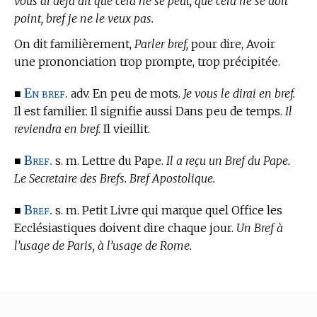
vous ai déja dit que cela ne se peut, que cela ne se doit
point, bref je ne le veux pas.
On dit familièrement,
Parler bref,
pour dire, Avoir
une prononciation trop prompte, trop précipitée.
En bref.
■
adv. En peu de mots.
Je vous le dirai en bref.
Il est familier. Il signifie aussi Dans peu de temps.
Il
reviendra en bref.
Il vieillit.
Bref.
■
s. m. Lettre du Pape.
Il a reçu un Bref du Pape.
Le Secretaire des Brefs. Bref Apostolique.
Bref.
■
s. m. Petit Livre qui marque quel Office les
Ecclésiastiques doivent dire chaque jour.
Un Bref à
l’usage de Paris, à l’usage de Rome.