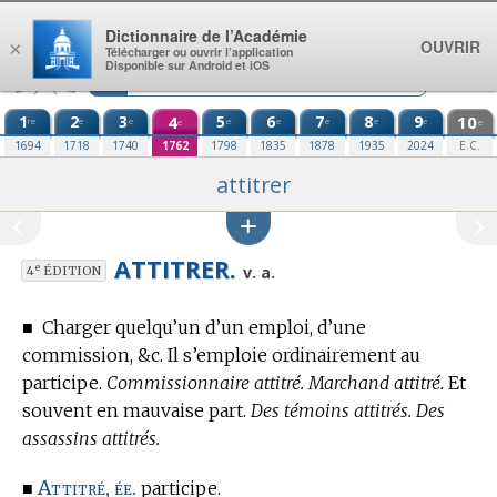
Aller au contenu
Dictionnaire de l’Académie
OUVRIR
×
Télécharger ou ouvrir l’application
Disponible sur Android et iOS
1
2
3
4
5
6
7
8
9
10
re
e
e
e
e
e
e
e
e
e
1694
1718
1740
1762
1798
1835
1878
1935
2024
E.C.
attitrer
ATTITRER.
e
v. a.
4
ÉDITION
■
Charger quelqu’un d’un emploi, d’une
commission, &c. Il s’emploie ordinairement au
participe.
Commissionnaire attitré. Marchand attitré.
Et
souvent en mauvaise part.
Des témoins attitrés. Des
assassins attitrés.
Attitré, ée.
■
participe.