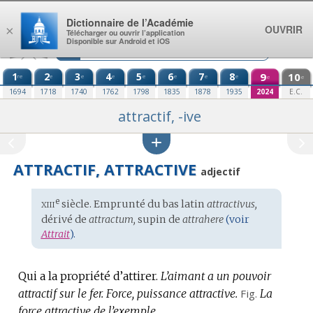
Aller au contenu
Dictionnaire de l’Académie
OUVRIR
×
Télécharger ou ouvrir l’application
Disponible sur Android et iOS
1
2
3
4
5
6
7
8
9
10
re
e
e
e
e
e
e
e
e
e
1694
1718
1740
1762
1798
1835
1878
1935
2024
E.C.
attractif, -ive
ATTRACTIF, ATTRACTIVE
adjectif
xiii
e
Étymologie
siècle. Emprunté du
bas latin
attractivus,
:
dérivé de
attractum,
supin de
attrahere
(voir
Attrait
).
Qui a la propriété d’attirer.
L’aimant a un pouvoir
attractif sur le fer.
Force, puissance attractive.
Fig.
La
force attractive de l’exemple.