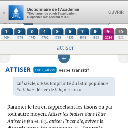
Aller au contenu
Dictionnaire de l’Académie
OUVRIR
×
Télécharger ou ouvrir l’application
Disponible sur Android et iOS
1
2
3
4
5
6
7
8
9
10
re
e
e
e
e
e
e
e
e
e
1694
1718
1740
1762
1798
1835
1878
1935
2024
E.C.
attiser
ATTISER
conjugaison
verbe transitif
xii
e
Étymologie
siècle,
atisier.
Emprunté du
latin populaire
:
*attitiare,
dérivé de
titio,
« tison ».
Ranimer le feu en rapprochant les tisons ou par
tout autre moyen.
Attiser les braises dans l’âtre.
Attiser le feu
et,
fig.
,
attiser l’incendie,
aviver la