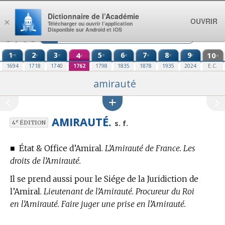
Aller au contenu
Dictionnaire de l’Académie
OUVRIR
×
Télécharger ou ouvrir l’application
Disponible sur Android et iOS
1
2
3
4
5
6
7
8
9
10
re
e
e
e
e
e
e
e
e
e
1694
1718
1740
1762
1798
1835
1878
1935
2024
E.C.
amirauté
AMIRAUTÉ.
e
s. f.
4
ÉDITION
■
État & Office d’Amiral.
L’Amirauté de France. Les
droits de l’Amirauté.
Il se prend aussi pour le Siége de la Juridiction de
l’Amiral.
Lieutenant de l’Amirauté. Procureur du Roi
en l’Amirauté. Faire juger une prise en l’Amirauté.