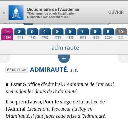
Aller au contenu
Dictionnaire de l’Académie
OUVRIR
×
Télécharger ou ouvrir l’application
Disponible sur Android et iOS
1
2
3
4
5
6
7
8
9
10
e
e
e
e
e
e
e
e
re
e
1694
1718
1740
1762
1798
1835
1878
1935
2024
E.C.
admirauté
ADMIRAUTÉ.
re
s. f.
1
ÉDITION
■
Estat & office d’Admiral.
L’Admirauté de France. il
pretendoit les droits de l’Admirauté.
Il se prend aussi, Pour le siege de la Justice de
l’Admiral.
Lieutenant, Procureur du Roy en
l’Admirauté. il faut juger cette prise à l’Admirauté.