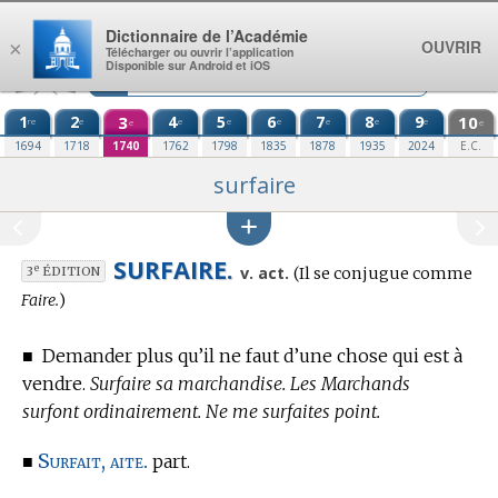
Aller au contenu
Dictionnaire de l’Académie
OUVRIR
×
Télécharger ou ouvrir l’application
Disponible sur Android et iOS
1
2
3
4
5
6
7
8
9
10
re
e
e
e
e
e
e
e
e
e
1694
1718
1740
1762
1798
1835
1878
1935
2024
E.C.
surfaire
SURFAIRE.
Conjugaison
e
v. act.
(Il se conjugue comme
3
ÉDITION
:
Faire.
)
■
Demander plus qu’il ne faut d’une chose qui est à
vendre.
Surfaire sa marchandise. Les Marchands
surfont ordinairement. Ne me surfaites point.
Surfait, aite.
■
part.