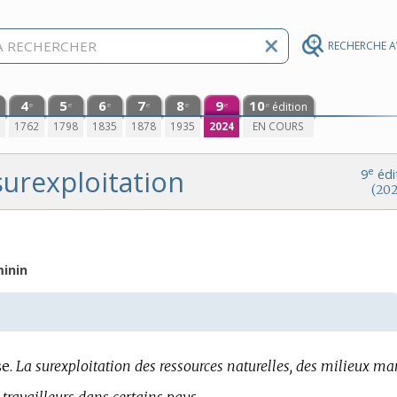
RECHERCHE 
4
5
6
7
8
9
10
édition
e
e
e
e
e
e
e
0
1762
1798
1835
1878
1935
2024
EN COURS
surexploitation
e
9
édi
(202
inin
e.
La surexploitation des ressources naturelles, des milieux mar