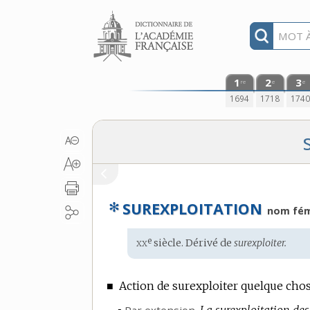
Aller au contenu
1
2
3
re
e
e
1694
1718
174
✻
SUREXPLOITATION
nom fém
xx
e
Étymologie
siècle. Dérivé de
surexploiter.
:
■
Action de surexploiter quelque chos