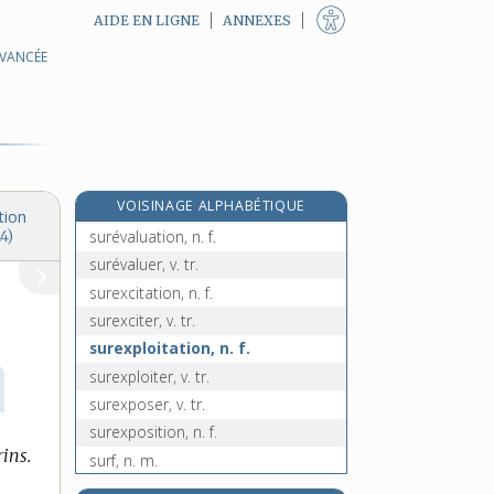
AIDE EN LIGNE
ANNEXES
AVANCÉE
surestarie, n. f.
surestimation, n. f.
surestimer, v. tr.
suret, -ette, adj.
sûreté, n. f.
re
VOISINAGE ALPHABÉTIQUE
sur et tant moins
[1
édition]
tion
surévaluation, n. f.
4)
surévaluer, v. tr.
surexcitation, n. f.
surexciter, v. tr.
surexploitation, n. f.
surexploiter, v. tr.
surexposer, v. tr.
surexposition, n. f.
ins.
surf, n. m.
surfaçage, n. m.