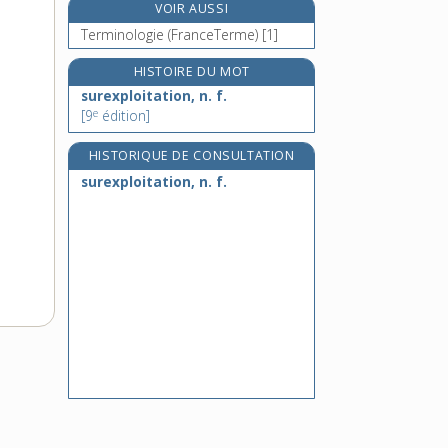
VOIR AUSSI
surface, n. f.
Terminologie (FranceTerme) [1]
surfacer, v. tr.
surfaceuse, n. f.
HISTOIRE DU MOT
surfactant, n. m.
surexploitation, n. f.
e
[9
édition]
HISTORIQUE DE CONSULTATION
surexploitation, n. f.