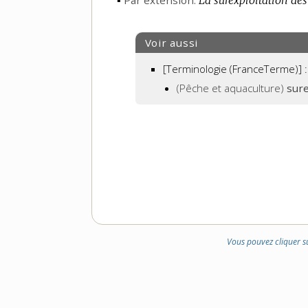
▪
Par extension.
La surexploitation des
Voir aussi
[Terminologie (FranceTerme)] :
(Pêche et aquaculture)
sure
Vous pouvez cliquer s