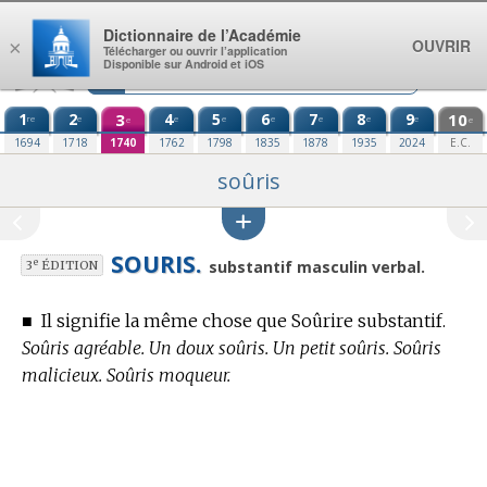
Aller au contenu
Dictionnaire de l’Académie
OUVRIR
×
Télécharger ou ouvrir l’application
Disponible sur Android et iOS
1
2
3
4
5
6
7
8
9
10
re
e
e
e
e
e
e
e
e
e
1694
1718
1740
1762
1798
1835
1878
1935
2024
E.C.
soûris
SOURIS.
e
substantif masculin verbal.
3
ÉDITION
■
Il signifie la même chose que Soûrire substantif.
Soûris agréable. Un doux soûris. Un petit soûris. Soûris
malicieux. Soûris moqueur.