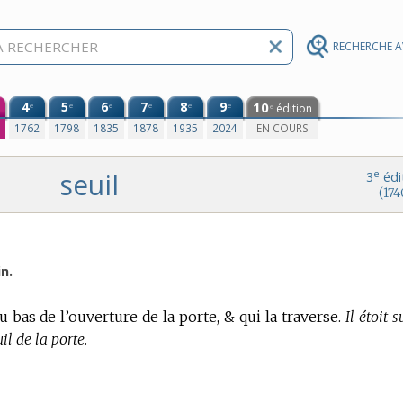
RECHERCHE 
4
5
6
7
8
9
10
e
e
e
e
e
e
édition
e
0
1762
1798
1835
1878
1935
2024
EN COURS
seuil
e
3
édi
(174
n.
u bas de l’ouverture de la porte, & qui la traverse.
Il étoit s
il de la porte.