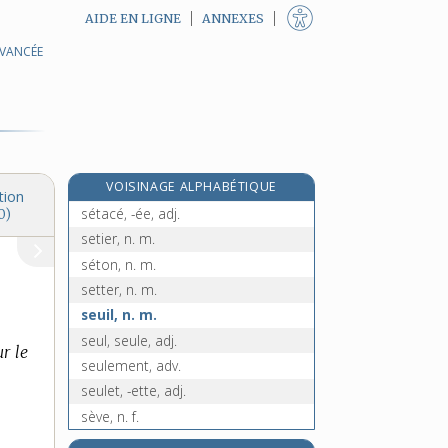
AIDE EN LIGNE
ANNEXES
AVANCÉE
e
sesquialtère, adj.
[8
édition]
sesquiterpène, n. m.
sessile, adj.
session, n. f.
sesterce, n. m.
VOISINAGE ALPHABÉTIQUE
set, n. m.
tion
sétacé, -ée, adj.
0)
setier, n. m.
séton, n. m.
setter, n. m.
seuil, n. m.
seul, seule, adj.
ur le
seulement, adv.
seulet, -ette, adj.
sève, n. f.
sévère, adj.