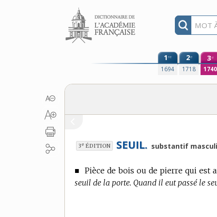
Aller au contenu
1
2
3
re
e
e
1694
1718
174
SEUIL.
e
substantif masculi
3
ÉDITION
■
Pièce de bois ou de pierre qui est a
seuil de la porte. Quand il eut passé le seu