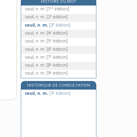
HISTOIRE DU MOT
sévèrement, adv.
re
seüil, n. m.
[1
édition]
sévérité, n. f.
e
seüil, n. m.
[2
édition]
sévices, n. m. pl.
e
seuil, n. m.
[3
édition]
sévir, v. intr.
e
seuil, n. m.
[4
édition]
e
seuil, n. m.
[5
édition]
e
seuil, n. m.
[6
édition]
e
seuil, n. m.
[7
édition]
e
seuil, n. m.
[8
édition]
e
seuil, n. m.
[9
édition]
HISTORIQUE DE CONSULTATION
e
seuil, n. m.
[3
édition]