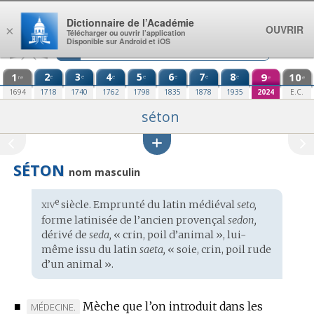
Aller au contenu
Dictionnaire de l’Académie
OUVRIR
×
Télécharger ou ouvrir l’application
Disponible sur Android et iOS
1
2
3
4
5
6
7
8
9
10
e
e
e
e
e
e
e
re
e
e
1694
1718
1740
1762
1798
1835
1878
1935
2024
E.C.
séton
SÉTON
nom masculin
xiv
e
Étymologie
siècle. Emprunté du
latin médiéval
seto,
:
forme latinisée de l’
ancien provençal
sedon,
dérivé de
seda,
« crin, poil d’animal », lui-
même issu du
latin
saeta,
« soie, crin, poil rude
d’un animal ».
■
Mèche que l’on introduit dans les
MARQUE
MÉDECINE.