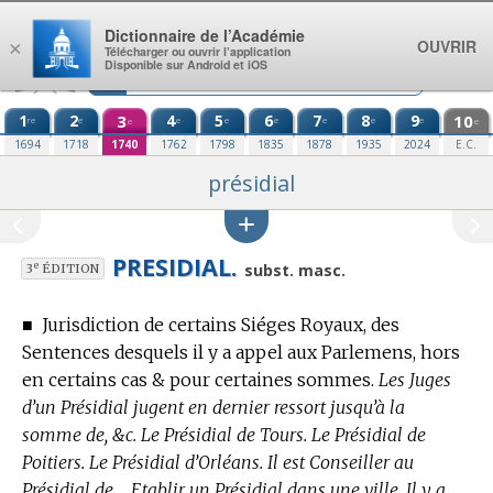
Aller au contenu
Dictionnaire de l’Académie
OUVRIR
×
Télécharger ou ouvrir l’application
Disponible sur Android et iOS
1
2
3
4
5
6
7
8
9
10
re
e
e
e
e
e
e
e
e
e
1694
1718
1740
1762
1798
1835
1878
1935
2024
E.C.
présidial
PRESIDIAL.
e
subst. masc.
3
ÉDITION
■
Jurisdiction de certains Siéges Royaux, des
Sentences desquels il y a appel aux Parlemens, hors
en certains cas & pour certaines sommes.
Les Juges
d’un Présidial jugent en dernier ressort jusqu’à la
somme de, &c. Le Présidial de Tours. Le Présidial de
Poitiers. Le Présidial d’Orléans. Il est Conseiller au
Présidial de.... Etablir un Présidial dans une ville. Il y a