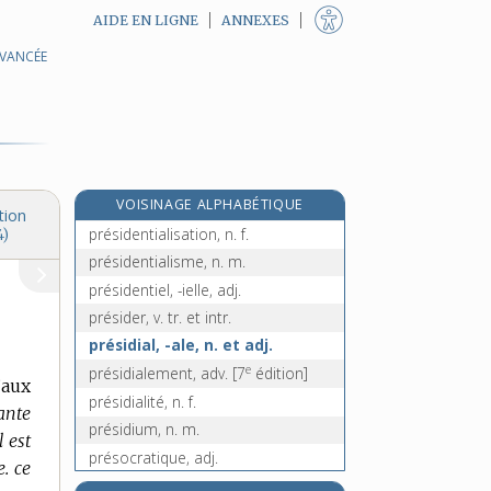
AIDE EN LIGNE
ANNEXES
AVANCÉE
préservation, n. f.
préserver, v. tr.
préside, n. m.
présidence, n. f.
président, -ente, n.
VOISINAGE ALPHABÉTIQUE
présidentiable, adj.
tion
présidentialisation, n. f.
4)
présidentialisme, n. m.
présidentiel, -ielle, adj.
présider, v. tr. et intr.
présidial, -ale, n. et adj.
e
présidialement, adv.
[7
édition]
’aux
présidialité, n. f.
ante
présidium, n. m.
l est
présocratique, adj.
. ce
présomptif, -ive, adj.