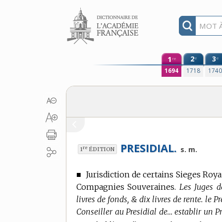
Aller au contenu
1
2
3
e
e
re
1694
1718
174
PRESIDIAL.
re
s. m.
1
ÉDITION
■
Jurisdiction de certains Sieges Royau
Compagnies Souveraines.
Les Juges d
livres de fonds, & dix livres de rente. le Pr
Conseiller au Presidial de… establir un Pr