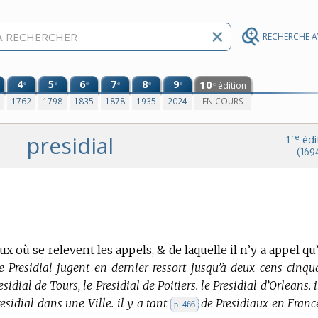
RECHERCHE 
4
5
6
7
8
9
10
e
e
e
e
e
e
édition
e
0
1762
1798
1835
1878
1935
2024
EN COURS
presidial
re
1
édi
(169
x où se relevent les appels, & de laquelle il n’y a appel qu
e Presidial jugent en dernier ressort jusqu’à deux cens cinqu
esidial de Tours, le Presidial de Poitiers. le Presidial d’Orleans. i
esidial dans une Ville. il y a tant
de Presidiaux en France
p. 466