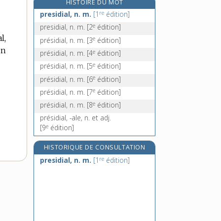
HISTOIRE DU MOT
présomption, n. f.
re
presidial, n. m.
[1
édition]
présomptueusement, adv.
e
presidial, n. m.
[2
édition]
présomptueux, -euse, adj.
l,
e
présidial, n. m.
[3
édition]
présonorisation, n. f.
un
e
présidial, n. m.
[4
édition]
e
présidial, n. m.
[5
édition]
e
présidial, n. m.
[6
édition]
e
présidial, n. m.
[7
édition]
e
présidial, n. m.
[8
édition]
présidial, -ale, n. et adj.
e
[9
édition]
HISTORIQUE DE CONSULTATION
re
presidial, n. m.
[1
édition]