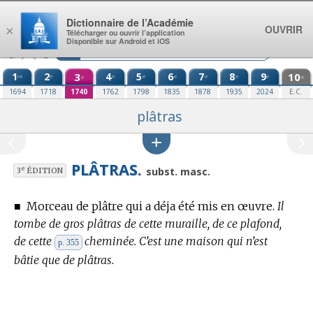
Aller au contenu
Dictionnaire de l’Académie
OUVRIR
×
Télécharger ou ouvrir l’application
Disponible sur Android et iOS
1
2
3
4
5
6
7
8
9
10
re
e
e
e
e
e
e
e
e
e
1694
1718
1740
1762
1798
1835
1878
1935
2024
E.C.
plâtras
PLÂTRAS.
e
subst. masc.
3
ÉDITION
■
Morceau de plâtre qui a déja été mis en œuvre.
Il
tombe de gros plâtras de cette muraille, de ce plafond,
de cette
cheminée. C’est une maison qui n’est
p. 355
bâtie que de plâtras.