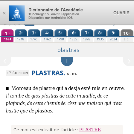
Aller au contenu
Dictionnaire de l’Académie
OUVRIR
×
Télécharger ou ouvrir l’application
Disponible sur Android et iOS
1
2
3
4
5
6
7
8
9
10
e
e
e
e
e
e
e
e
re
e
1694
1718
1740
1762
1798
1835
1878
1935
2024
E.C.
plastras
PLASTRAS.
re
s. m.
1
ÉDITION
■
Morceau de plastre qui a desja esté mis en œuvre.
Il tombe de gros plastras de cette muraille, de ce
plafonds, de cette cheminée. c’est une maison qui n’est
bastie que de plastras.
Ce mot est extrait de l'article :
PLASTRE
.