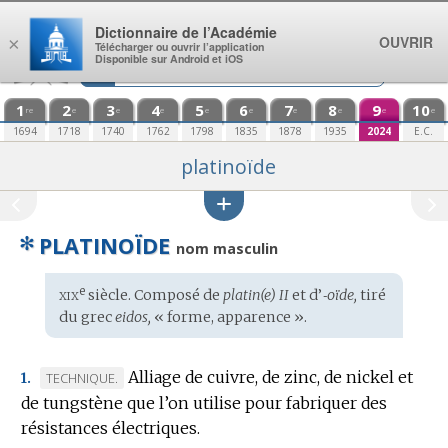
Aller au contenu
Dictionnaire de l’Académie
OUVRIR
×
Télécharger ou ouvrir l’application
Disponible sur Android et iOS
1
2
3
4
5
6
7
8
9
10
re
e
e
e
e
e
e
e
e
e
1694
1718
1740
1762
1798
1835
1878
1935
2024
E.C.
platinoïde
✻
PLATINOÏDE
nom masculin
xix
e
Étymologie
siècle. Composé de
platin(e) II
et d’
‑oïde,
tiré
:
du
grec
eidos,
« forme, apparence ».
Alliage de cuivre, de zinc, de nickel et
MARQUE
TECHNIQUE.
1.
de tungstène que l’on utilise pour fabriquer des
DE
résistances électriques.
DOMAINE