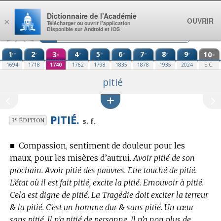
Aller au contenu
Dictionnaire de l’Académie
OUVRIR
×
Télécharger ou ouvrir l’application
Disponible sur Android et iOS
1
2
3
4
5
6
7
8
9
10
re
e
e
e
e
e
e
e
e
e
1694
1718
1740
1762
1798
1835
1878
1935
2024
E.C.
pitié
PITIÉ.
e
s. f.
3
ÉDITION
■
Compassion, sentiment de douleur pour les
maux, pour les misères d’autrui.
Avoir pitié de son
prochain. Avoir pitié des pauvres. Etre touché de pitié.
L’état où il est fait pitié, excite la pitié. Emouvoir à pitié.
Cela est digne de pitié. La Tragédie doit exciter la terreur
& la pitié. C’est un homme dur & sans pitié. Un cœur
sans pitié. Il n’a pitié de personne. Il n’a non plus de