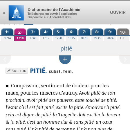
Aller au contenu
Dictionnaire de l’Académie
OUVRIR
×
Télécharger ou ouvrir l’application
Disponible sur Android et iOS
1
2
3
4
5
6
7
8
9
10
re
e
e
e
e
e
e
e
e
e
1694
1718
1740
1762
1798
1835
1878
1935
2024
E.C.
pitié
PITIÉ.
e
subst. fem.
2
ÉDITION
■
Compassion, sentiment de douleur pour les
maux, pour les miseres d’autruy.
Avoir pitié de son
prochain. avoir pitié des pauvres. estre touché de pitié.
l’estat où il est fait pitié, excite la pitié. émouvoir à pitié.
cela est digne de pitié. la Tragedie doit exciter la terreur
& la pitié. c’est un homme dur & sans pitié. un cœur
sans pitié. il n’a pitié de personne. il n’a non plus de