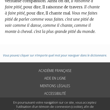
veritable compassion. Ainsi on dit,
Il raisonne à
faire pitié,
pour dire, Il raisonne de travers.
Il chante
à faire pitié,
pour dire, Il chante mal.
Vous me faites
pitié de parler comme vous faites. c’est une pitié de
voir comme il danse, comme il chante, comme il
monte à cheval. c’est la plus grande pitié du monde.
Vous pouvez cliquer sur n’importe quel mot pour naviguer dans le dictionnaire.
ACADÉMIE FRANÇAISE
AIDE EN LIGNE
MENTIONS LÉGALES
ACCESSIBILITÉ
CONTACTS
En poursuivant votre navigation sur ce site, vous acceptez
l’utilisation d’un témoin de connexion (cookie), afin de