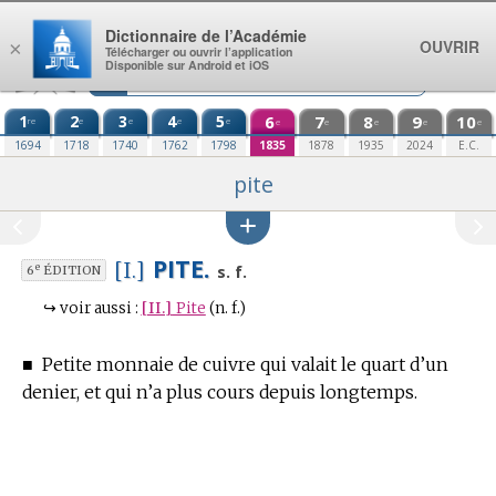
Aller au contenu
Dictionnaire de l’Académie
OUVRIR
×
Télécharger ou ouvrir l’application
Disponible sur Android et iOS
1
2
3
4
5
6
7
8
9
10
re
e
e
e
e
e
e
e
e
e
1694
1718
1740
1762
1798
1835
1878
1935
2024
E.C.
pite
PITE.
[I.]
e
s. f.
6
ÉDITION
↪
voir aussi :
[II.]
Pite
(n. f.)
■
Petite monnaie de cuivre qui valait le quart d’un
denier, et qui n’a plus cours depuis longtemps.