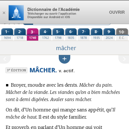
Aller au contenu
Dictionnaire de l’Académie
OUVRIR
×
Télécharger ou ouvrir l’application
Disponible sur Android et iOS
1
2
3
4
5
6
7
8
9
10
re
e
e
e
e
e
e
e
e
e
1694
1718
1740
1762
1798
1835
1878
1935
2024
E.C.
mâcher
MÂCHER.
e
v. actif.
3
ÉDITION
■
Broyer, moudre avec les dents.
Mâcher du pain.
Mâcher de la viande. Les viandes qu’on a bien mâchées
sont à demi digérées. Avaler sans mâcher.
On dit, d’Un homme qui mange sans appétit, qu’
Il
mâche de haut.
Il est du style familier.
Et proverb. en parlant d’Un homme qui voit